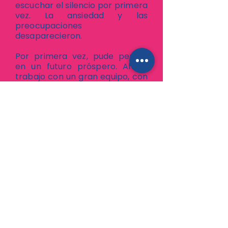
escuchar el silencio por primera
vez. La ansiedad y las
preocupaciones
desaparecieron.
Por primera vez, pude pensar
en un futuro próspero. Ahora
trabajo con un gran equipo, con
compañeros amables. Me
siento valioso aportando algo
con el poco talento que tengo.
Estoy aprendiendo mucho para
poder aumentar mis
capacidades. No sé qué pasará
cuando acabe mi capacitación,
pero al menos ya no soy
pesimista. Estoy adquiriendo las
herramientas para ponerle
orden a mi vida.