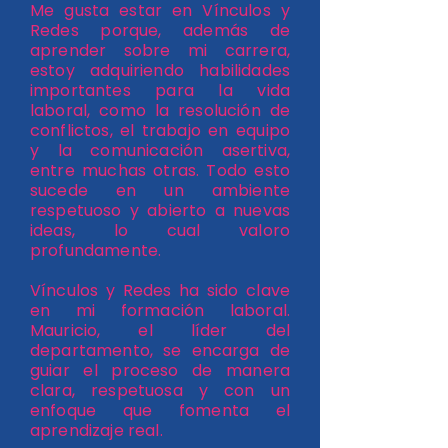
Me gusta estar en Vínculos y
Redes porque, además de
aprender sobre mi carrera,
estoy adquiriendo habilidades
importantes para la vida
laboral, como la resolución de
conflictos, el trabajo en equipo
y la comunicación asertiva,
entre muchas otras. Todo esto
sucede en un ambiente
respetuoso y abierto a nuevas
ideas, lo cual valoro
profundamente.
Vínculos y Redes ha sido clave
en mi formación laboral.
Mauricio, el líder del
departamento, se encarga de
guiar el proceso de manera
clara, respetuosa y con un
enfoque que fomenta el
aprendizaje real.