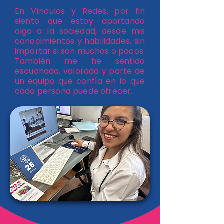
En Vínculos y Redes, por fin
siento que estoy aportando
algo a la sociedad, desde mis
conocimientos y habilidades, sin
importar si son muchos o pocos.
También me he sentido
escuchada, valorada y parte de
un equipo que confía en lo que
cada persona puede ofrecer.