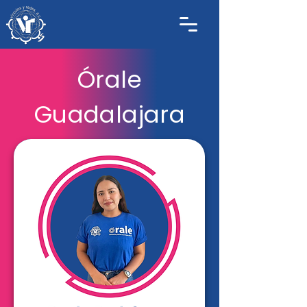
Órale
Guadalajara