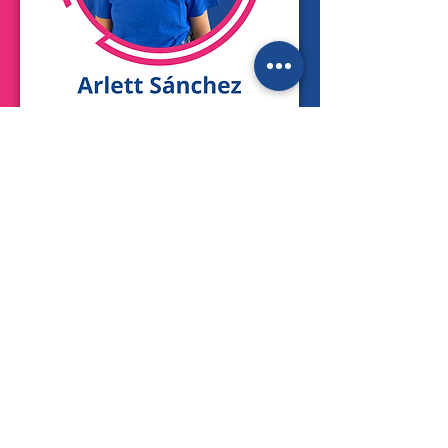
Nuestro equipo
CDMX y EDOMEX:
La Paz 6, Col. San
Lorenzo Huipulco, Tlalpan, CP 14370.Ciudad
de México
5555-66-24-13
PUEBLA:
Av 47 Pte 703-Tercer Piso,