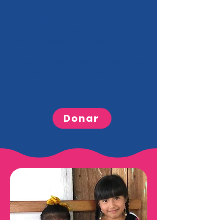
A.C.
La misión de Don Bosco Sobre
Ruedas, a través de este Centro,
es ofrecer un espacio de
desarrollo integral para las
personas con lesiones medulares,
favoreciendo procesos de
crecimiento en diversas
dimensiones de la vida.
Donar