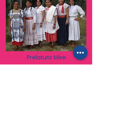
Prelatura Mixe
La Prelatura de Mixes fue creada el
21 de diciembre de 1964 por el
papa Pablo VI y tiene su sede en la
ciudad de San Pedro y San Pablo
Ayutla, Oaxaca. Se ubica en buena
parte del territorio montañoso del
norte de Oaxaca, encomendada a
los Salesianos de Don Bosco
atienden principalmente a
comunidades indígenas.